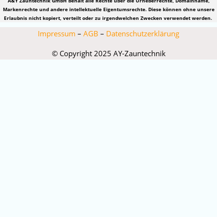
A&Y Zauntechnik GmbH behält alle Rechte über die Urheberrechte, Domainname,
Markenrechte und andere intellektuelle Eigentumsrechte. Diese können ohne unsere
Erlaubnis nicht kopiert, verteilt oder zu irgendwelchen Zwecken verwendet werden.
Impressum
–
AGB
–
Datenschutzerklärung
© Copyright 2025 AY-Zauntechnik