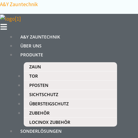
Zum
Menü
A&Y Zauntechnik
Inhalt
springen
A&Y ZAUNTECHNIK
ÜBER UNS
PRODUKTE
ZAUN
TOR
PFOSTEN
SICHTSCHUTZ
ÜBERSTEIGSCHUTZ
ZUBEHÖR
LOCINOX ZUBEHÖR
SONDERLÖSUNGEN