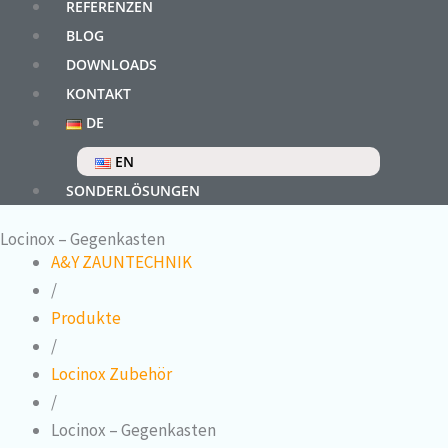
REFERENZEN
BLOG
DOWNLOADS
KONTAKT
DE
EN
SONDERLÖSUNGEN
Locinox – Gegenkasten
A&Y ZAUNTECHNIK
/
Produkte
/
Locinox Zubehör
/
Locinox – Gegenkasten