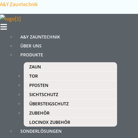
Zum
Menü
A&Y Zauntechnik
Inhalt
springen
A&Y ZAUNTECHNIK
ÜBER UNS
PRODUKTE
ZAUN
TOR
PFOSTEN
SICHTSCHUTZ
ÜBERSTEIGSCHUTZ
ZUBEHÖR
LOCINOX ZUBEHÖR
SONDERLÖSUNGEN